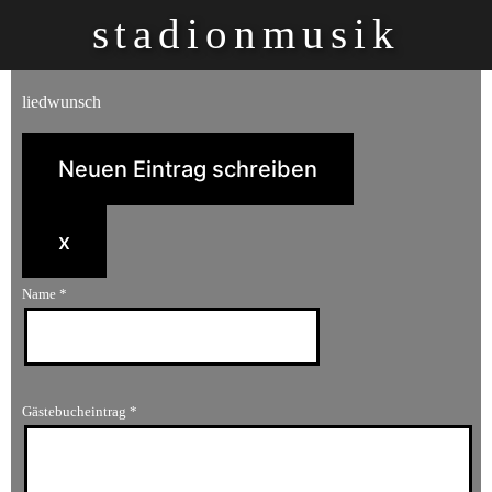
Zum
stadionmusik
Inhalt
springen
liedwunsch
Dieses
x
Formular
Name
*
ausblenden
Gästebucheintrag
*