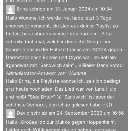
und eiserner Dank Christian
Brina
schrieb am
31. Januar 2024
um
10:34
Hallo Wumme, ich werde irre, habe jetzt 3 Tage
unentwegt versucht, ein Lied aus deiner Playlist zu
finden, habe aber zu wenig Infos darüber... Bitte
schreib doch mal, welcher deutsche Song einer
Sängerin das in der Halbzeitpause am 28.1.24 gegen
Darmstadt nach Bonnie und Clyde war. Im Refrain
irgendwas mit "Sandwich sein"... Viiiielen Dank vorab!
Administrator-Antwort von: Wumme
Hallo Brina, die Playliste konnte ich, zeitlich bedingt,
erst heute hochladen. Das Lied war von Lara Hulo
und heißt "Side B*tch" 🙂 "Sandwich" ist aber der
schönste Verhörer, den ich je gelesen habe :-))))
David
schrieb am
24. September 2023
um
16:56
Hallo...Großes lob zur Mukke gegen Hoppenheim.
Leider auch Kritik wegen der zu hohen Lautstärke.