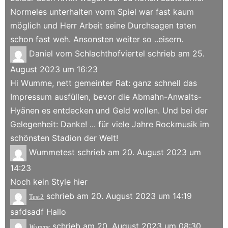
Normeles unterhalten vorm Spiel war fast kaum
möglich und Herr Arbeit seine Durchsagen taten
schon fast weh. Ansonsten weiter so ..eisern.
Daniel vom Schlachthofviertel
schrieb am
25.
August 2023
um
16:23
Hi Wumme, nett gemeinter Rat: ganz schnell das
Impressum ausfüllen, bevor die Abmahn-Anwalts-
Hyänen es entdecken und Geld wollen. Und bei der
Gelegenheit: Danke! ... für viele Jahre Rockmusik im
schönsten Stadion der Welt!
Wummetest
schrieb am
20. August 2023
um
14:23
Noch kein Style hier
schrieb am
20. August 2023
um
14:19
Test2
safdsadf Hallo
schrieb am
20. August 2023
um
08:30
Wumme