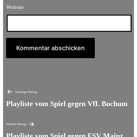
Website
Beitragsnavigation
Vorheriger Beitrag
Playliste vom Spiel gegen VfL Bochum
Nächster Beitrag
Playliste vom Spiel gegen FSV Mainz